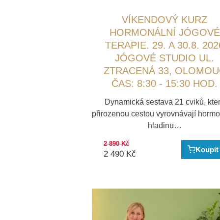
VÍKENDOVÝ KURZ
HORMONÁLNÍ JÓGOVÉ
TERAPIE. 29. A 30.8. 202
JÓGOVÉ STUDIO UL.
ZTRACENÁ 33, OLOMOU
ČAS: 8:30 - 15:30 HOD.
Dynamická sestava 21 cviků, kte
přirozenou cestou vyrovnávají hormo
hladinu…
2 890
Kč
Koupit
2 490
Kč