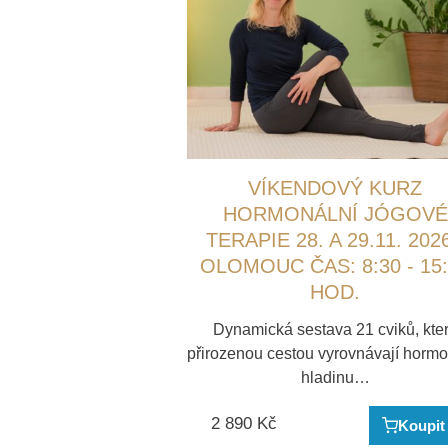
VÍKENDOVÝ KURZ
HORMONÁLNÍ JÓGOVÉ
TERAPIE 28. A 29.11. 2026
OLOMOUC ČAS: 8:30 - 15
HOD.
Dynamická sestava 21 cviků, kte
přirozenou cestou vyrovnávají hormo
hladinu…
2 890
Kč
Koupit