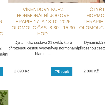
VÍKENDOVÝ KURZ
ČTYŘT
HORMONÁLNÍ JÓGOVÉ
HORMON
6
TERAPIE 17. A 18.10. 2026 -
TERAPIE, 
OLOMOUC ČAS: 8:30 - 15:30
OLOMOUC ČA
C
HOD.
Dynamická sestava 21 cviků, které
Dynamická se
přirozenou cestou vyrovnávají hormonální
přirozenou cest
ré
hladinu…
nální
2 890
Kč
2 890
Kč
Koupit