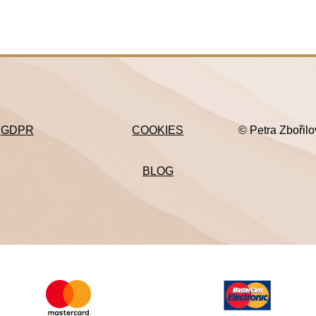
GDPR
COOKIES
© Petra Zbořil
BLOG