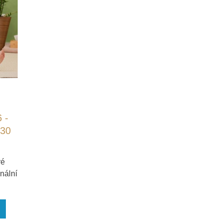
 -
:30
ré
nální