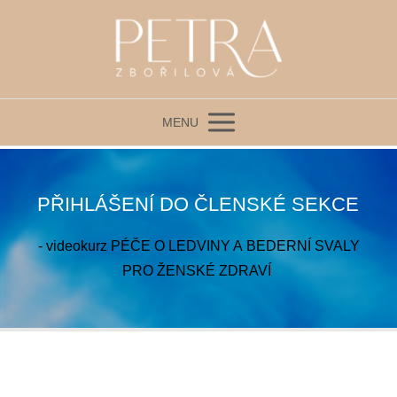
MENU
PŘIHLÁŠENÍ DO ČLENSKÉ SEKCE
- videokurz PÉČE O LEDVINY A BEDERNÍ SVALY
PRO ŽENSKÉ ZDRAVÍ