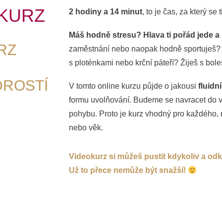
OKURZ
2 hodiny a 14 minut
, to je čas, za který se
Máš hodně stresu? Hlava ti pořád jede a
RZ
zaměstnání nebo naopak hodně sportuješ? T
s ploténkami nebo krční páteří? Žiješ s bole
DROSTÍ
V tomto online kurzu půjde o jakousi
fluidní
formu uvolňování. Budeme se navracet do v
pohybu. Proto je kurz vhodný pro každého, n
nebo věk.
Videokurz si můžeš pustit kdykoliv a odk
Už to přece nemůže být snažší!