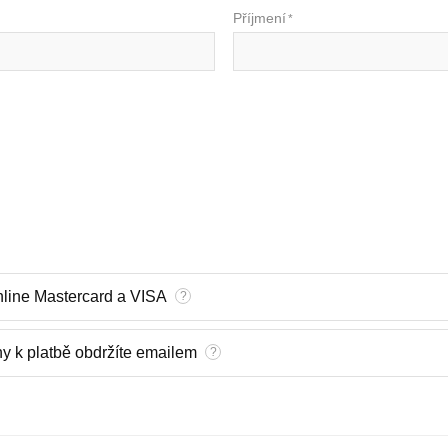
Příjmení
*
online Mastercard a VISA
?
y k platbě obdržíte emailem
?