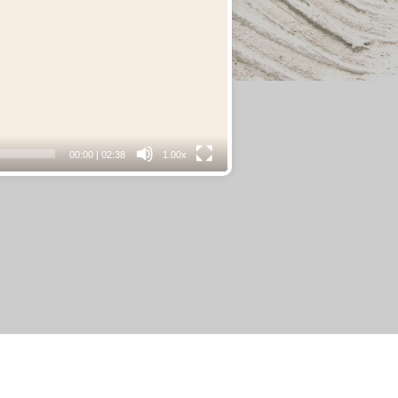
00:00
|
02:38
1.00x