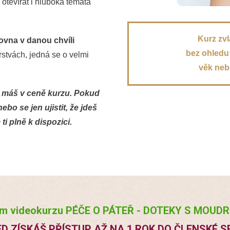
tevírat i hluboká témata
Kurz zv
rovna v danou chvíli
bez ohledu 
stvách, jedná se o velmi
věk nebo
 máš v ceně kurzu. Pokud
bo se jen ujistit, že jdeš
i plně k dispozici.
m videokurzu PÉČE O PÁTEŘ - DOTEKY S MOUD
ED ZÍSKÁŠ PŘÍSTUP AŽ NA 1 ROK DO ČLENSKÉ S