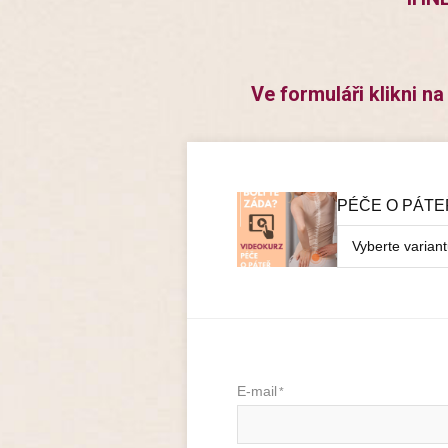
Ve formuláři klikni n
PÉČE O PÁTE
Vyberte varian
E-mail
*