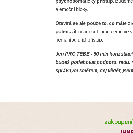
psychosomatický přístup.
Budeme o
a emoční bloky.
Otevírá se ale pouze to, co máte z
potenciál
zvládnout, pracujeme ve vr
nemanipulující přístup.
Jen PRO TEBE - 60 min konzutlaci
budeš potřebovat podporu, radu, ne
správným směrem, dej vědět, jsem t
zakoupení
IHN