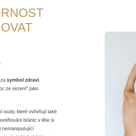
ORNOST
OVAT
.
 za
symbol zdraví
.
oc ze sezení“ jako
svaly, které ovlivňují také
volňování bránic v těle si
i nemanipulující