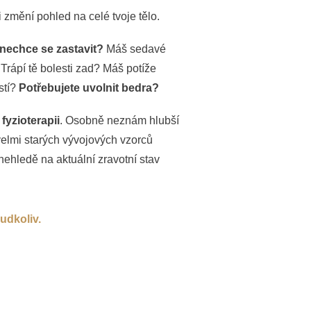
 ti změní pohled na celé tvoje tělo.
 nechce se zastavit?
Máš sedavé
rápí tě bolesti zad? Máš potíže
stí?
Potřebujete uvolnit bedra?
 fyzioterapii
. Osobně neznám hlubší
elmi starých vývojových vzorců
ehledě na aktuální zravotní stav
udkoliv.