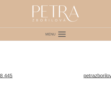
MENU
8 445
petrazboril