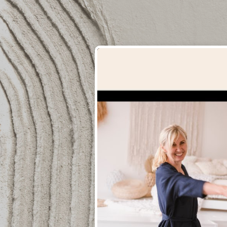
Video
přehrávač