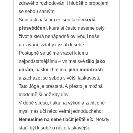
zdravého rozhodování i hlubšího propojení
se sebou samými.
Součástí naší praxe jsou také
skrytá
přesvědčení,
která si často neseme celý
život a která nenápadně ovlivňují naše
prožívání, vztahy i vztah k sobě.
Postupně se učíme vracet k tomu
nejpodstatnějšímu – vnímat své
tělo jako
chrám,
naslouchat mu,
jeho moudrosti
a zacházet se sebou s větší laskavostí.
Tato Jóga je prastará. A přesto je možná
modernější než kdy dřív.
V době stresu, tlaku na výkon a zahlcené
mysli nás učí něco velmi jednoduchého:
Nemusíme na sebe tlačit ještě víc.
Někdy
stačí být k sobě o něco laskavější.