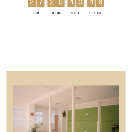
2
7
2
0
4
0
4
7
DNÍ
HODIN
MINUT
SEKUND