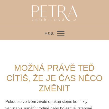
MENU
MOŽNÁ PRÁVĚ TEĎ
CÍTÍŠ, ŽE JE ČAS NĚCO
ZMĚNIT
Pokud se ve tvém životě opakují stejné konflikty
ve vztahu, napětí v rodině nebo bolestivé vztahové