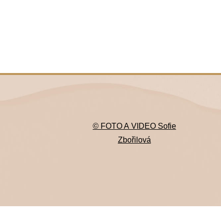
© FOTO A VIDEO Sofie
Zbořilová