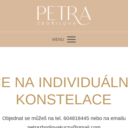
MENU
E NA INDIVIDUÁLN
KONSTELACE
Objednat se můžeš na tel. 604818445 nebo na emailu
petrazborilovakurzy@gmail.com