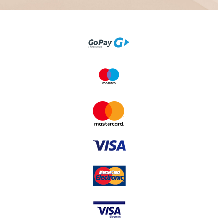
ve které jako Kupující vystupuje spotřebitel. Podle
platných zákonů je spotřebitel více chráněn než Kupující,
který není spotřebitelem. Současně má prodávající i více
povinností vůči spotřebiteli než vůči jinému Kupujícímu
a je povinen poskytnout spotřebiteli informace stanovené
jak občanským zákoníkem, tak zákonem na ochranu
spotřebitele. Je-li Kupujícím jiná osoba než spotřebitel,
neužijí se ta ustanovení VOP, která slouží výhradně pro
ochranu spotřebitele. Smlouva uzavřená distančním
způsobem: Je to taková Kupní smlouva, která je
uzavřena prostřednictvím prostředků komunikace
na dálku, tj. je uzavřena, aniž by se Prodávající a Kupující
museli osobně potkat, protože ji uzavírají přes webové
rozhraní nebo prostřednictvím mailové komunikace,
telefonicky nebo s využitím obdobných komunikačních
prostředků. Náklady spojené s použitím prostředků
komunikace na dálku (zejména náklady na internetové
připojení a telefonní hovory) si hradíte sami a neliší se od
běžné sazby účtované vaším operátorem resp.
poskytovatelem internetového připojení. Učiněním
objednávky výslovně souhlasíte s použitím prostředků
komunikace na dálku. Rozhodné právní předpisy: Jsou to
platné právní předpisy, kterými se řídí vztah mezi
Kupujícím a Prodávajícím. Jde zejména o zákon č.
89/2012 Sb., občanský zákoník (dále též jen „NOZ“) a v