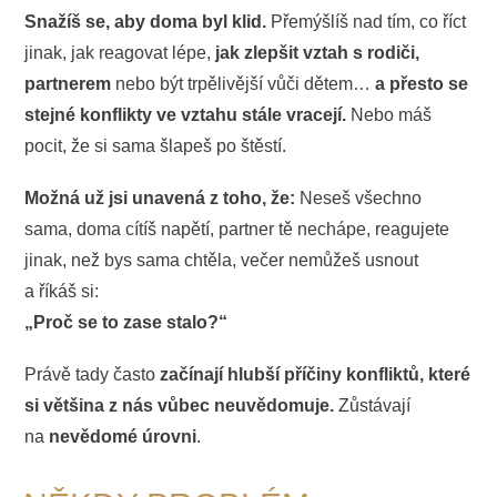
Snažíš se, aby doma byl klid.
Přemýšlíš nad tím, co říct
jinak, jak reagovat lépe,
jak zlepšit vztah s rodiči,
partnerem
nebo být trpělivější vůči dětem…
a přesto se
stejné konflikty ve vztahu stále vracejí.
Nebo máš
pocit, že si sama šlapeš po štěstí.
Možná už jsi unavená z toho, že:
Neseš všechno
sama, doma cítíš napětí, partner tě nechápe, reagujete
jinak, než bys sama chtěla, večer nemůžeš usnout
a říkáš si:
„Proč se to zase stalo?“
Právě tady často
začínají hlubší příčiny konfliktů, které
si většina z nás vůbec neuvědomuje.
Zůstávají
na
nevědomé úrovni
.