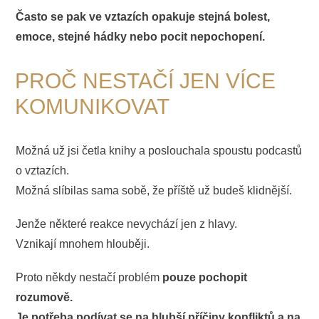
Často se pak ve vztazích opakuje stejná bolest,
emoce, stejné hádky nebo pocit nepochopení.
PROČ NESTAČÍ JEN VÍCE
KOMUNIKOVAT
Možná už jsi četla knihy a poslouchala spoustu podcastů
o vztazích.
Možná slíbilas sama sobě, že příště už budeš klidnější.
Jenže některé reakce nevychází jen z hlavy.
Vznikají mnohem hlouběji.
Proto někdy nestačí problém
pouze pochopit
rozumově.
Je potřeba podívat se na hlubší příčiny konfliktů a na