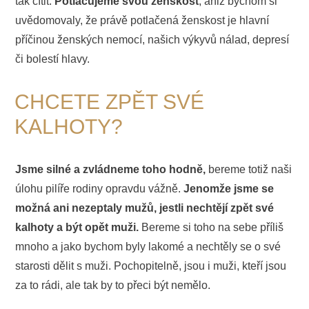
tak cítit.
Potlačujeme svou ženskost
, aniž bychom si
uvědomovaly, že právě potlačená ženskost je hlavní
příčinou ženských nemocí, našich výkyvů nálad, depresí
či bolestí hlavy.
CHCETE ZPĚT SVÉ
KALHOTY?
Jsme silné a zvládneme toho hodně,
bereme totiž naši
úlohu pilíře rodiny opravdu vážně.
Jenomže jsme se
možná ani nezeptaly mužů, jestli nechtějí zpět své
kalhoty a být opět muži.
Bereme si toho na sebe příliš
mnoho a jako bychom byly lakomé a nechtěly se o své
starosti dělit s muži. Pochopitelně, jsou i muži, kteří jsou
za to rádi, ale tak by to přeci být nemělo.