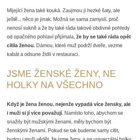
Míjející žena také kouká. Zaujmou ji hezké šaty, ale
ještě... něco je jinak. Možná se sama zamyslí, proč
nenosí sukně a že by také ráda takové obdivné pohledy
od opačného pohlaví přijímala,
že by se také ráda opět
cítila ženou.
Dámou, které muž podrží dveře, vezme
kabát a odsune židli v restauraci.
JSME ŽENSKÉ ŽENY, NE
HOLKY NA VŠECHNO
Když je žena ženou, nejenže vypadá více žensky, ale
i muži si jí více považují.
Namísto toho, abychom se
snažily být mužskými ženami, měly bychom být
ženskými ženami. Pokud se tak budeme samy cítit,
budou i muži vědět, že jsme ženy, a ne univerzální holky