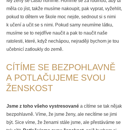
My ženy se často honíme. Honíme se za rodinou, aby ta
měla co jíst, takže musíme nakoupit, pak vyprat, vyžehlit,
pokud to dětem ve škole moc nejde, sednout si s nimi
k učení a učit se s nimi. Pokud samy neumíme látku,
musíme se to nejdříve naučit a pak to naučit naše
ratolesti, které, když nechápou, nejraději bychom je tou
učebnicí zatloukly do země.
CÍTÍME SE BEZPOHLAVNĚ
A POTLAČUJEME SVOU
ŽENSKOST
Jsme z toho všeho vystresované
a cítíme se tak nějak
bezpohlavně. Víme, že jsme ženy, ale necítíme se jimi
být. Sice víme, že ženami stále jsme, ale přestáváme se