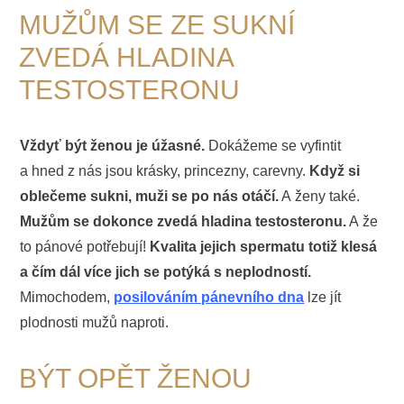
MUŽŮM SE ZE SUKNÍ
ZVEDÁ HLADINA
TESTOSTERONU
Vždyť být ženou je úžasné.
Dokážeme se vyfintit
a hned z nás jsou krásky, princezny, carevny.
Když si
oblečeme sukni, muži se po nás otáčí.
A ženy také.
Mužům se dokonce zvedá hladina testosteronu.
A že
to pánové potřebují!
Kvalita jejich spermatu totiž klesá
a čím dál více jich se potýká s neplodností.
Mimochodem,
posilováním pánevního dna
lze jít
plodnosti mužů naproti.
BÝT OPĚT ŽENOU