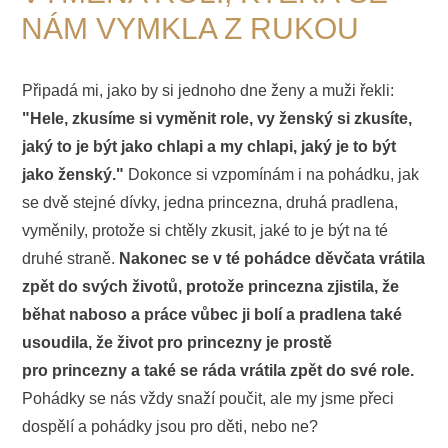
NÁM VYMKLA Z RUKOU
Připadá mi, jako by si jednoho dne ženy a muži řekli:
"Hele, zkusíme si vyměnit role, vy ženský si zkusíte,
jaký to je být jako chlapi a my chlapi, jaký je to být
jako ženský."
Dokonce si vzpomínám i na pohádku, jak
se dvě stejné dívky, jedna princezna, druhá pradlena,
vyměnily, protože si chtěly zkusit, jaké to je být na té
druhé straně.
Nakonec se v té pohádce děvčata vrátila
zpět do svých životů, protože princezna zjistila, že
běhat naboso a práce vůbec ji bolí a pradlena také
usoudila, že život pro princezny je prostě
pro princezny a také se ráda vrátila zpět do své role.
Pohádky se nás vždy snaží poučit, ale my jsme přeci
dospělí a pohádky jsou pro děti, nebo ne?